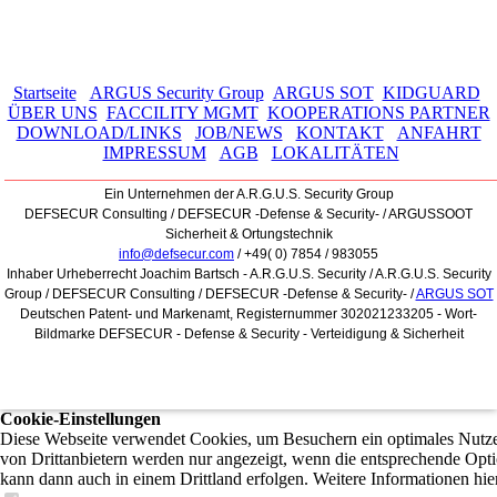
Startseite
ARGUS Security Group
ARGUS SOT
KIDGUARD
ÜBER UNS
FACCILITY MGMT
KOOPERATIONS PARTNER
DOWNLOAD/LINKS
JOB/NEWS
KONTAKT
ANFAHRT
IMPRESSUM
AGB
LOKALITÄTEN
__________________________________________________________________________
Ein Unternehmen der A.R.G.U.S. Security Group
DEFSECUR Consulting / DEFSECUR -Defense & Security- / ARGUSSOOT
Sicherheit & Ortungstechnik
info@defsecur.com
/ +49( 0) 7854 / 983055
Inhaber Urheberrecht Joachim Bartsch - A.R.G.U.S. Security / A.R.G.U.S. Security
Group / DEFSECUR Consulting / DEFSECUR -Defense & Security- /
ARGUS SOT
Deutschen Patent- und Markenamt, Registernummer 302021233205 - Wort-
Bildmarke DEFSECUR - Defense & Security - Verteidigung & Sicherheit
Cookie-Einstellungen
Diese Webseite verwendet Cookies, um Besuchern ein optimales Nutzer
von Drittanbietern werden nur angezeigt, wenn die entsprechende Optio
kann dann auch in einem Drittland erfolgen. Weitere Informationen hie